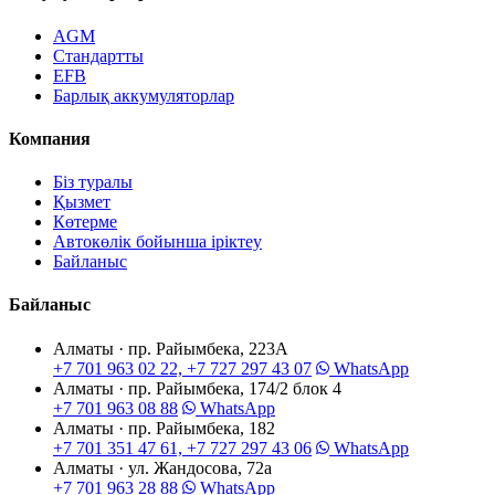
AGM
Стандартты
EFB
Барлық аккумуляторлар
Компания
Біз туралы
Қызмет
Көтерме
Автокөлік бойынша іріктеу
Байланыс
Байланыс
Алматы · пр. Райымбека, 223А
+7 701 963 02 22, +7 727 297 43 07
WhatsApp
Алматы · пр. Райымбека, 174/2 блок 4
+7 701 963 08 88
WhatsApp
Алматы · пр. Райымбека, 182
+7 701 351 47 61, +7 727 297 43 06
WhatsApp
Алматы · ул. Жандосова, 72а
+7 701 963 28 88
WhatsApp