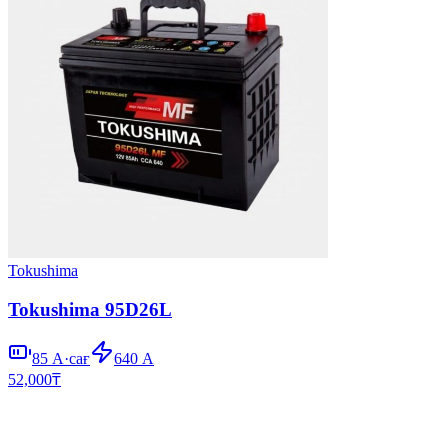
Tokushima
Tokushima 95D26L
85
А·сағ
640
А
52,000
₸