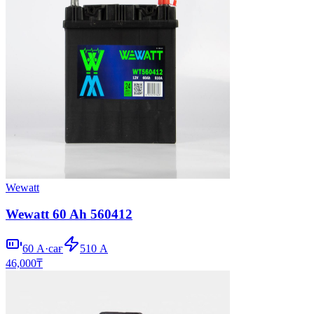
Wewatt
Wewatt 60 Ah 560412
60
А·сағ
510
А
46,000
₸