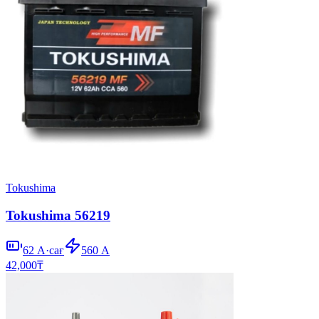
Tokushima
Tokushima 56219
62
А·сағ
560
А
42,000
₸