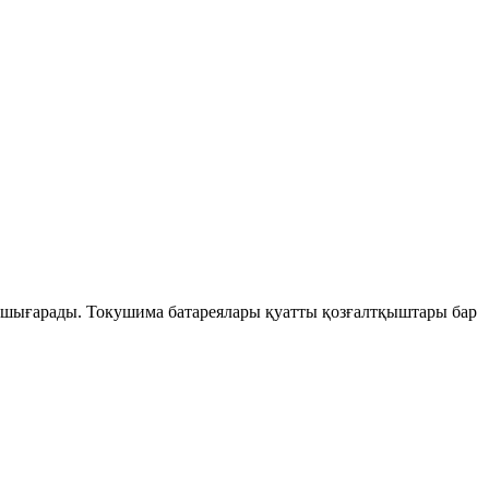
шығарады. Токушима батареялары қуатты қозғалтқыштары бар