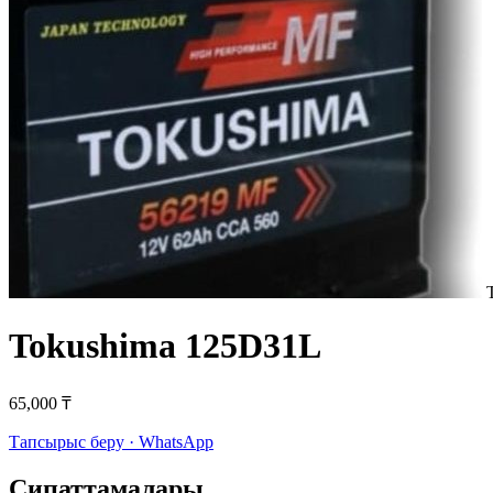
Tokushima 125D31L
65,000 ₸
Тапсырыс беру · WhatsApp
Сипаттамалары