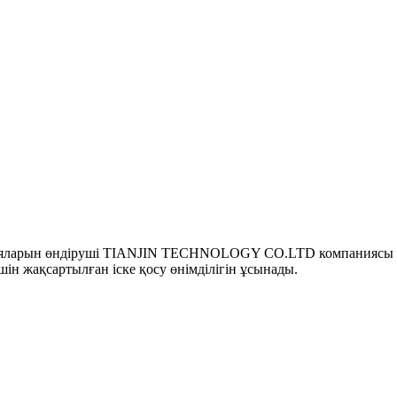
тареяларын өндіруші TIANJIN TECHNOLOGY CO.LTD компаниясы 
ін жақсартылған іске қосу өнімділігін ұсынады.