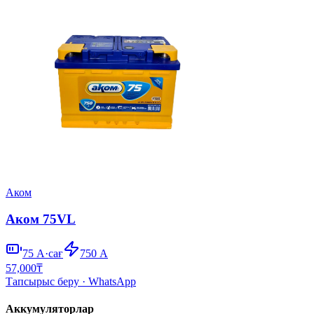
Аком
Аком 75VL
75
А·сағ
750
А
57,000
₸
Тапсырыс беру
· WhatsApp
Аккумуляторлар