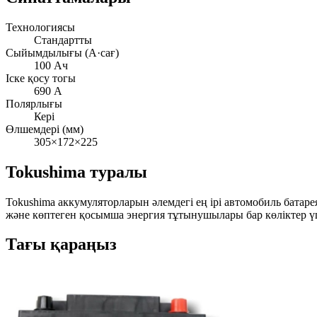
Технологиясы
Стандартты
Сыйымдылығы (А·сағ)
100 Ач
Іске қосу тогы
690 А
Полярлығы
Кері
Өлшемдері (мм)
305×172×225
Tokushima туралы
Tokushima аккумуляторларын әлемдегі ең ірі автомобиль ба
және көптеген қосымша энергия тұтынушылары бар көліктер үш
Тағы қараңыз