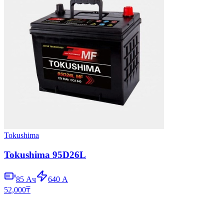
Tokushima
Tokushima 95D26L
85
Ач
640
А
52,000
₸