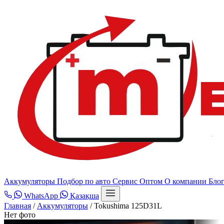
Аккумуляторы
Подбор по авто
Сервис
Оптом
О компании
Бло
WhatsApp
Қазақша
Главная
/
Аккумуляторы
/
Tokushima 125D31L
Нет фото