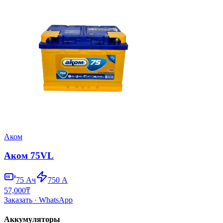
Аком
Аком 75VL
75
Ач
750
А
57,000
₸
Заказать
· WhatsApp
Аккумуляторы