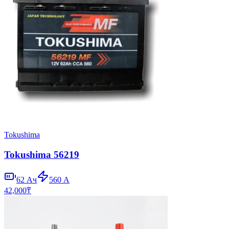
Tokushima
Tokushima 56219
62
Ач
560
А
42,000
₸