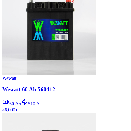
Wewatt
Wewatt 60 Ah 560412
60
Ач
510
А
46,000
₸