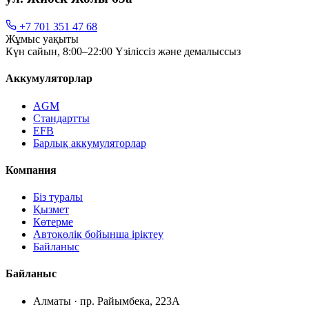
+7 701 351 47 68
Жұмыс уақыты
Күн сайын, 8:00–22:00 Үзіліссіз және демалыссыз
Аккумуляторлар
AGM
Стандартты
EFB
Барлық аккумуляторлар
Компания
Біз туралы
Қызмет
Көтерме
Автокөлік бойынша іріктеу
Байланыс
Байланыс
Алматы · пр. Райымбека, 223А