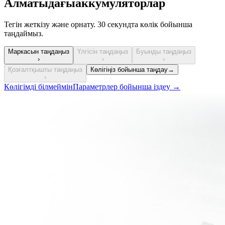
Алматыдағы
аккумуляторлар
Тегін жеткізу және орнату. 30 секундта көлік бойынша
таңдаймыз.
Маркасын таңдаңыз
Үлгісін таңдаңыз
Буынды таңдаңыз
›
›
›
Қозғалтқышты таңдаңыз
Көлігіңіз бойынша таңдау
→
›
Көлігімді білмеймін
Параметрлер бойынша іздеу
→