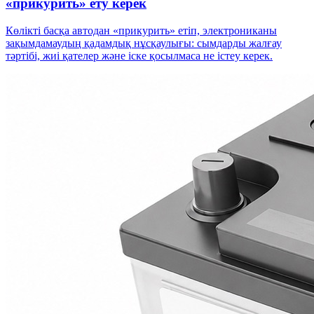
«прикурить» ету керек
Көлікті басқа автодан «прикурить» етіп, электрониканы
зақымдамаудың қадамдық нұсқаулығы: сымдарды жалғау
тәртібі, жиі қателер және іске қосылмаса не істеу керек.