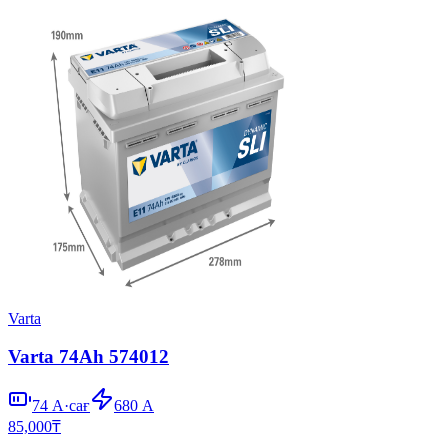
Varta
Varta 74Ah 574012
74
А·сағ
680
А
85,000
₸