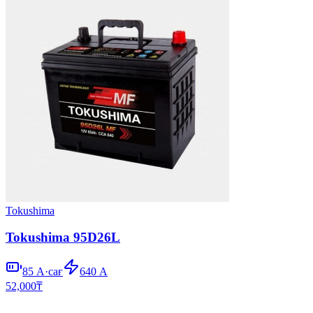
Tokushima
Tokushima 95D26L
85
А·сағ
640
А
52,000
₸