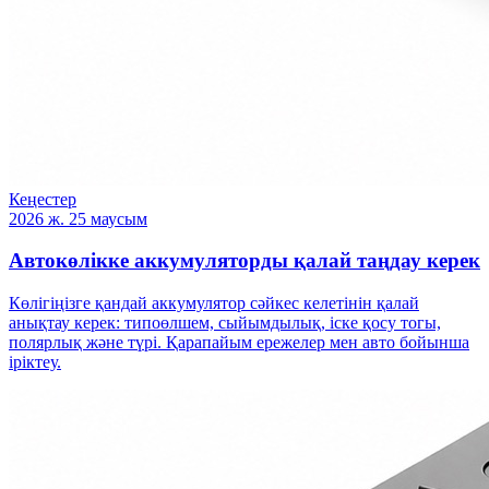
Кеңестер
2026 ж. 25 маусым
Автокөлікке аккумуляторды қалай таңдау керек
Көлігіңізге қандай аккумулятор сәйкес келетінін қалай
анықтау керек: типоөлшем, сыйымдылық, іске қосу тогы,
полярлық және түрі. Қарапайым ережелер мен авто бойынша
іріктеу.