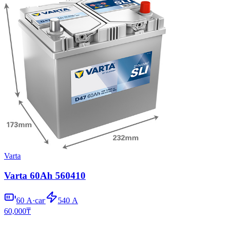
Varta
Varta 60Ah 560410
60
А·сағ
540
А
60,000
₸