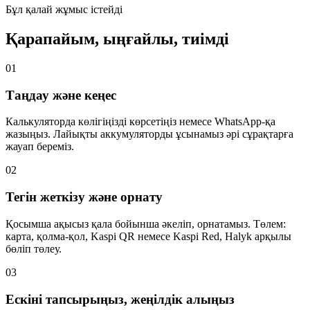
Бұл қалай жұмыс істейді
Қарапайым, ыңғайлы, тиімді
01
Таңдау және кеңес
Калькуляторда көлігіңізді көрсетіңіз немесе WhatsApp-қа
жазыңыз. Лайықты аккумуляторды ұсынамыз әрі сұрақтарға
жауап береміз.
02
Тегін жеткізу және орнату
Қосымша ақысыз қала бойынша әкеліп, орнатамыз. Төлем:
карта, қолма-қол, Kaspi QR немесе Kaspi Red, Halyk арқылы
бөліп төлеу.
03
Ескіні тапсырыңыз, жеңілдік алыңыз