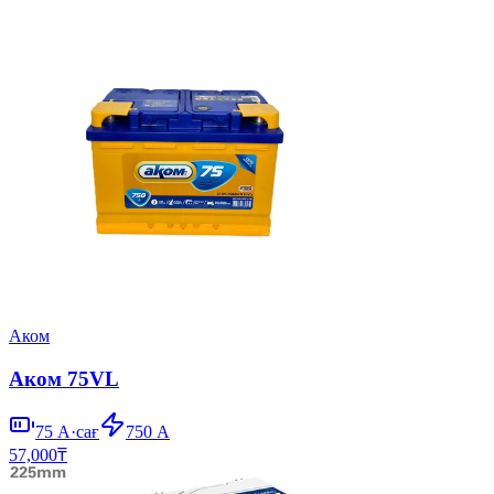
Аком
Аком 75VL
75
А·сағ
750
А
57,000
₸