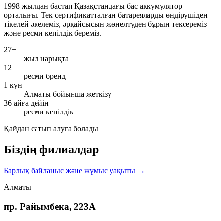
1998 жылдан бастап Қазақстандағы бас аккумулятор
орталығы. Тек сертификатталған батареяларды өндірушіден
тікелей әкелеміз, әрқайсысын жөнелтуден бұрын тексереміз
және ресми кепілдік береміз.
27+
жыл нарықта
12
ресми бренд
1 күн
Алматы бойынша жеткізу
36 айға дейін
ресми кепілдік
Қайдан сатып алуға болады
Біздің филиалдар
Барлық байланыс және жұмыс уақыты →
Алматы
пр. Райымбека, 223А