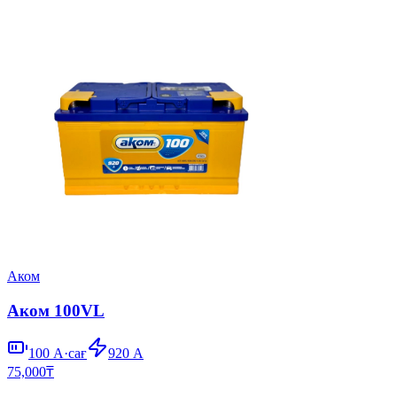
Аком
Аком 100VL
100
А·сағ
920
А
75,000
₸