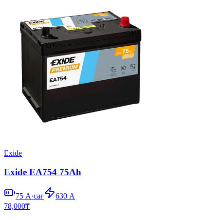
Exide
Exide EA754 75Ah
75
А·сағ
630
А
78,000
₸