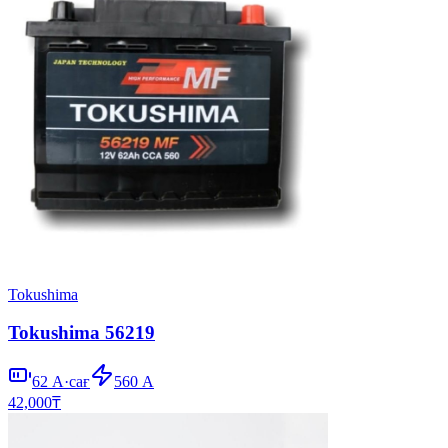
Tokushima
Tokushima 56219
62
А·сағ
560
А
42,000
₸