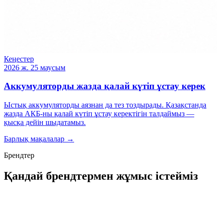
Кеңестер
2026 ж. 25 маусым
Аккумуляторды жазда қалай күтіп ұстау керек
Ыстық аккумуляторды аязнан да тез тоздырады. Қазақстанда
жазда АКБ-ны қалай күтіп ұстау керектігін талдаймыз —
қысқа дейін шыдатамыз.
Барлық мақалалар →
Брендтер
Қандай брендтермен жұмыс істейміз