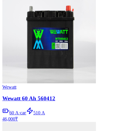
Wewatt
Wewatt 60 Ah 560412
60
А·сағ
510
А
46,000
₸