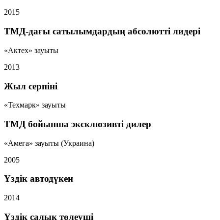
2015
ТМД-дағы сатылымдардың абсолютті лидері
«Актех» зауыты
2013
Жыл серпіні
«Техмарк» зауыты
ТМД бойынша эксклюзивті дилер
«Амега» зауыты (Украина)
2005
Үздік автодүкен
2014
Үздік салық төлеуші