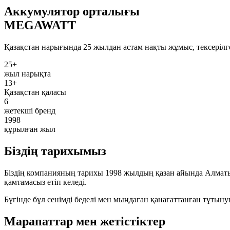
Аккумулятор орталығы
MEGAWATT
Қазақстан нарығында 25 жылдан астам нақты жұмыс, тексерілг
25+
жыл нарықта
13+
Қазақстан қаласы
6
жетекші бренд
1998
құрылған жыл
Біздің тарихымыз
Біздің компанияның тарихы 1998 жылдың қазан айында Алмат
қамтамасыз етіп келеді.
Бүгінде бұл сенімді беделі мен мыңдаған қанағаттанған тұтын
Марапаттар мен жетістіктер