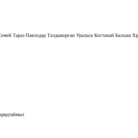
Семей
Тараз
Павлодар
Талдыкорган
Уральск
Костанай
Балхаш
Хр
зарядтаймыз