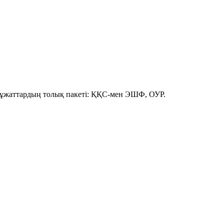
Құжаттардың толық пакеті: ҚҚС-мен ЭШФ, ОУР.