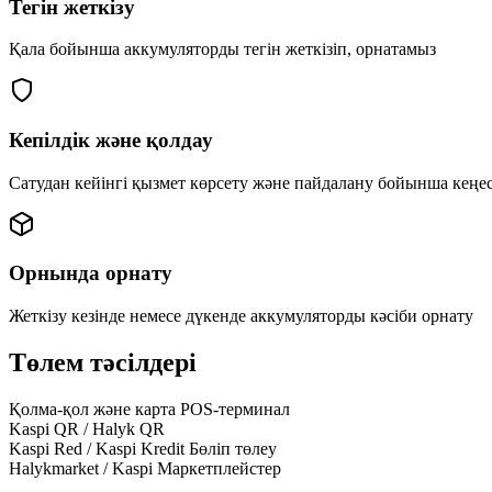
Тегін жеткізу
Қала бойынша аккумуляторды тегін жеткізіп, орнатамыз
Кепілдік және қолдау
Сатудан кейінгі қызмет көрсету және пайдалану бойынша кеңе
Орнында орнату
Жеткізу кезінде немесе дүкенде аккумуляторды кәсіби орнату
Төлем тәсілдері
Қолма-қол және карта
POS-терминал
Kaspi QR / Halyk QR
Kaspi Red / Kaspi Kredit
Бөліп төлеу
Halykmarket / Kaspi
Маркетплейстер