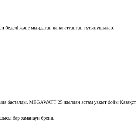
ен беделі және мыңдаған қанағаттанған тұтынушылар.
ыда басталды. MEGAWATT 25 жылдан астам уақыт бойы Қазақст
ушысы бар заманауи бренд.