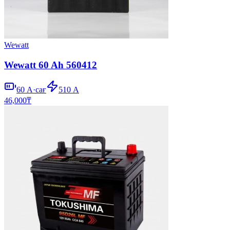
Wewatt
Wewatt 60 Ah 560412
60
А·сағ
510
А
46,000
₸