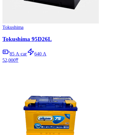
Tokushima
Tokushima 95D26L
85
А·сағ
640
А
52,000
₸