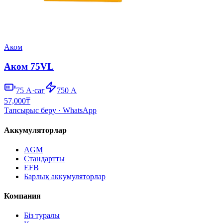
Аком
Аком 75VL
75
А·сағ
750
А
57,000
₸
Тапсырыс беру
· WhatsApp
Аккумуляторлар
AGM
Стандартты
EFB
Барлық аккумуляторлар
Компания
Біз туралы