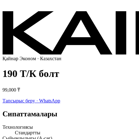
Қайнар Эконом
· Казахстан
190 Т/К болт
99,000 ₸
Тапсырыс беру · WhatsApp
Сипаттамалары
Технологиясы
Стандартты
Сыйымдылығы (А·сағ)