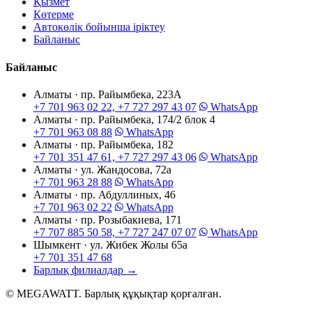
Қызмет
Көтерме
Автокөлік бойынша іріктеу
Байланыс
Байланыс
Алматы · пр. Райымбека, 223А
+7 701 963 02 22, +7 727 297 43 07
WhatsApp
Алматы · пр. Райымбека, 174/2 блок 4
+7 701 963 08 88
WhatsApp
Алматы · пр. Райымбека, 182
+7 701 351 47 61, +7 727 297 43 06
WhatsApp
Алматы · ул. Жандосова, 72а
+7 701 963 28 88
WhatsApp
Алматы · пр. Абдуллиных, 46
+7 701 963 02 22
WhatsApp
Алматы · пр. Розыбакиева, 171
+7 707 885 50 58, +7 727 247 07 07
WhatsApp
Шымкент · ул. Жибек Жолы 65а
+7 701 351 47 68
Барлық филиалдар
→
© MEGAWATT. Барлық құқықтар қорғалған.