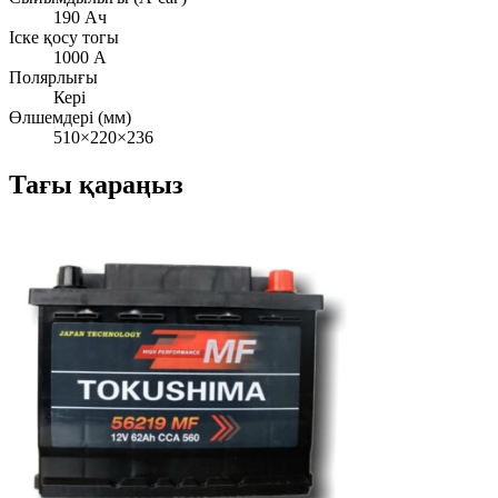
190 Ач
Іске қосу тогы
1000 А
Полярлығы
Кері
Өлшемдері (мм)
510×220×236
Тағы қараңыз