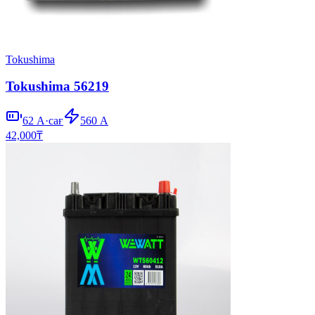
Tokushima
Tokushima 56219
62
А·сағ
560
А
42,000
₸