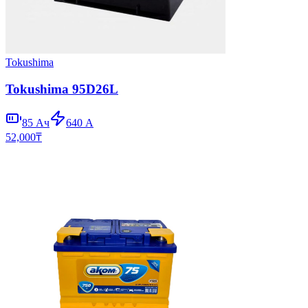
Tokushima
Tokushima 95D26L
85
Ач
640
А
52,000
₸