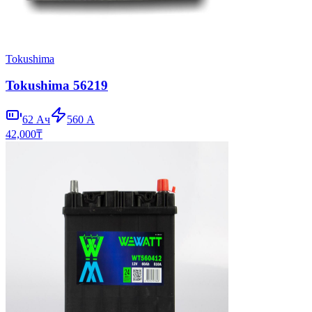
Tokushima
Tokushima 56219
62
Ач
560
А
42,000
₸