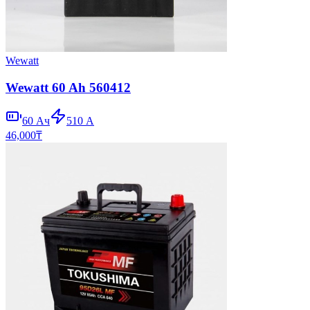
Wewatt
Wewatt 60 Ah 560412
60
Ач
510
А
46,000
₸