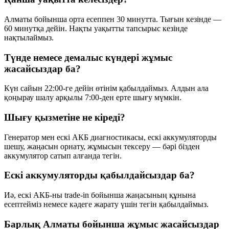
Алматы бойынша орта есеппен 30 минутта. Тығын кезінде —
60 минутқа дейін. Нақты уақытты тапсырыс кезінде
нақтылаймыз.
Түнде немесе демалыс күндері жұмыс
жасайсыздар ба?
Күн сайын 22:00-ге дейін өтінім қабылдаймыз. Алдын ала
қоңырау шалу арқылы 7:00-ден ерте шығу мүмкін.
Шығу қызметіне не кіреді?
Генератор мен ескі АКБ диагностикасы, ескі аккумуляторды
шешу, жаңасын орнату, жұмысын тексеру — бәрі бізден
аккумулятор сатып алғанда тегін.
Ескі аккумуляторды қабылдайсыздар ба?
Иә, ескі АКБ-ны trade-in бойынша жаңасының құнына
есептейміз немесе кәдеге жарату үшін тегін қабылдаймыз.
Барлық Алматы бойынша жұмыс жасайсыздар