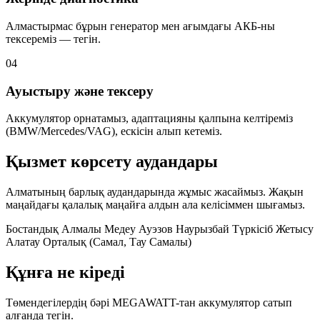
Алмастырмас бұрын генератор мен ағымдағы АКБ-ны
тексереміз — тегін.
04
Ауыстыру және тексеру
Аккумулятор орнатамыз, адаптацияны қалпына келтіреміз
(BMW/Mercedes/VAG), ескісін алып кетеміз.
Қызмет көрсету аудандары
Алматының барлық аудандарында жұмыс жасаймыз. Жақын
маңайдағы қалалық маңайға алдын ала келісіммен шығамыз.
Бостандық
Алмалы
Медеу
Ауэзов
Наурызбай
Түркісіб
Жетысу
Алатау
Орталық (Самал, Тау Самалы)
Құнға не кіреді
Төмендегілердің бәрі MEGAWATT-тан аккумулятор сатып
алғанда тегін.