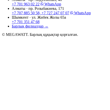
+7 701 963 02 22
WhatsApp
Алматы · пр. Розыбакиева, 171
+7 707 885 50 58, +7 727 247 07 07
WhatsApp
Шымкент · ул. Жибек Жолы 65а
+7 701 351 47 68
Барлық филиалдар
→
© MEGAWATT. Барлық құқықтар қорғалған.