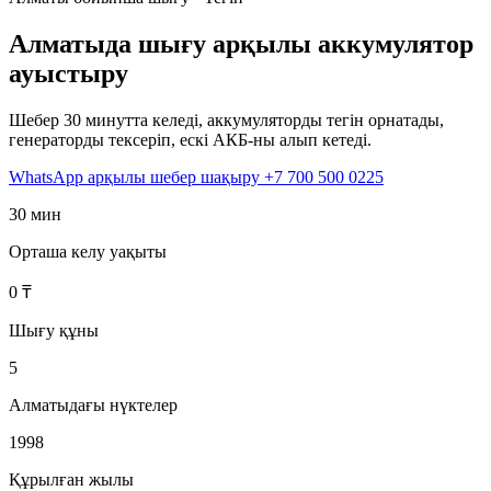
Алматыда шығу арқылы аккумулятор
ауыстыру
Шебер 30 минутта келеді, аккумуляторды тегін орнатады,
генераторды тексеріп, ескі АКБ-ны алып кетеді.
WhatsApp арқылы шебер шақыру
+7 700 500 0225
30
мин
Орташа келу уақыты
0 ₸
Шығу құны
5
Алматыдағы нүктелер
1998
Құрылған жылы