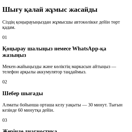
Шығу қалай жұмыс жасайды
Сіздің қоңырауыңыздан жұмысшы автокөлікке дейін төрт
қадам.
01
Қоңырау шалыңыз немесе WhatsApp-қа
жазыңыз
Мекен-жайыңызды және көліктің маркасын айтыңыз —
телефон арқылы аккумулятор таңдаймыз.
02
Шебер шығады
Алматы бойынша орташа келу уақыты — 30 минут. Тығын
кезінде 60 минутқа дейін.
03
Жерінде диагностика