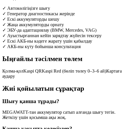
✓
Автокөлігіңізге шығу
✓
Генератор диагностикасы жерінде
✓
Ескі аккумуляторды шешу
✓
Жаңа аккумуляторды орнату
✓
ЭБУ-да адаптациялау (BMW, Mercedes, VAG)
✓
Ауыстырғаннан кейін зарядтау жүйесін тексеру
✓
Ескі АКБ-ны кәдеге жарату үшін қабылдау
✓
АКБ-ны күту бойынша консультация
Ыңғайлы тәсілмен төлем
Қолма-қол
Kaspi QR
Kaspi Red (бөліп төлеу 0–3–6 ай)
Картаға
аудару
Жиі қойылатын сұрақтар
Шығу қанша тұрады?
MEGAWATT-тан аккумулятор сатып алғанда шығу тегін.
Жеткізу үшін қосымша ақы жоқ.
Қанша уақытта келесіздер?