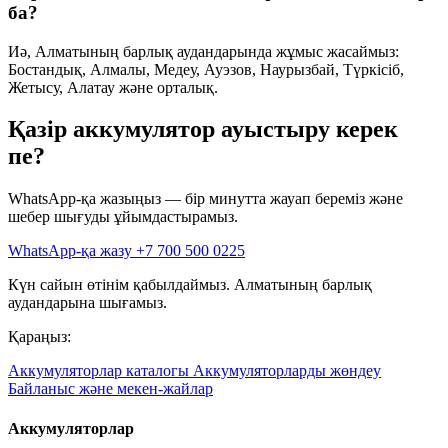
ба?
Иә, Алматының барлық аудандарында жұмыс жасаймыз:
Бостандық, Алмалы, Медеу, Ауэзов, Наурызбай, Түркісіб,
Жетысу, Алатау және орталық.
Қазір аккумулятор ауыстыру керек
пе?
WhatsApp-қа жазыңыз — бір минутта жауап береміз және
шебер шығуды ұйымдастырамыз.
WhatsApp-қа жазу
+7 700 500 0225
Күн сайын өтінім қабылдаймыз. Алматының барлық
аудандарына шығамыз.
Қараңыз:
Аккумуляторлар каталогы
Аккумуляторларды жөндеу
Байланыс және мекен-жайлар
Аккумуляторлар