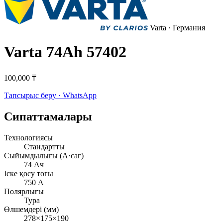
Varta
· Германия
Varta 74Ah 57402
100,000 ₸
Тапсырыс беру · WhatsApp
Сипаттамалары
Технологиясы
Стандартты
Сыйымдылығы (А·сағ)
74 Ач
Іске қосу тогы
750 А
Полярлығы
Тура
Өлшемдері (мм)
278×175×190