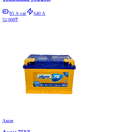
85
А·сағ
640
А
52,000
₸
Аком