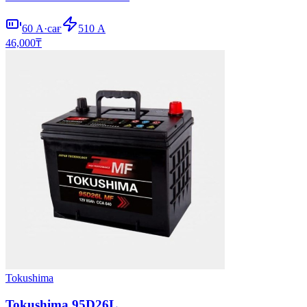
60
А·сағ
510
А
46,000
₸
Tokushima
Tokushima 95D26L