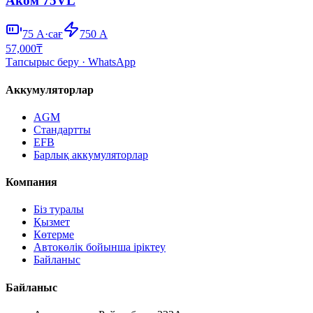
Аком 75VL
75
А·сағ
750
А
57,000
₸
Тапсырыс беру
· WhatsApp
Аккумуляторлар
AGM
Стандартты
EFB
Барлық аккумуляторлар
Компания
Біз туралы
Қызмет
Көтерме
Автокөлік бойынша іріктеу
Байланыс
Байланыс