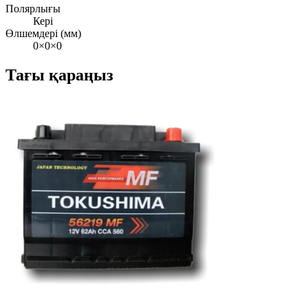
Полярлығы
Кері
Өлшемдері (мм)
0×0×0
Тағы қараңыз