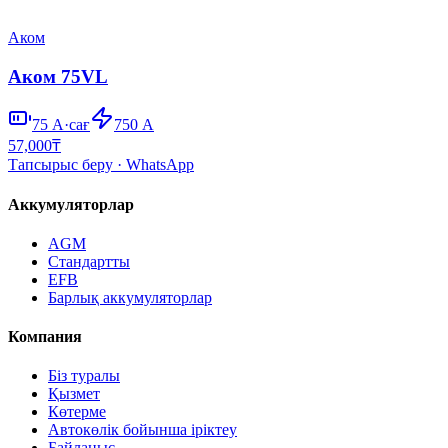
Аком
Аком 75VL
75
А·сағ
750
А
57,000
₸
Тапсырыс беру
· WhatsApp
Аккумуляторлар
AGM
Стандартты
EFB
Барлық аккумуляторлар
Компания
Біз туралы
Қызмет
Көтерме
Автокөлік бойынша іріктеу
Байланыс