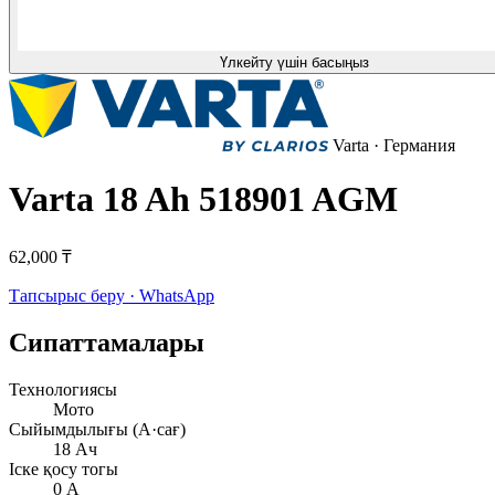
Үлкейту үшін басыңыз
Varta
· Германия
Varta 18 Ah 518901 AGM
62,000 ₸
Тапсырыс беру · WhatsApp
Сипаттамалары
Технологиясы
Мото
Сыйымдылығы (А·сағ)
18 Ач
Іске қосу тогы
0 А