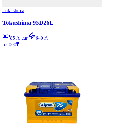
Tokushima
Tokushima 95D26L
85
А·сағ
640
А
52,000
₸