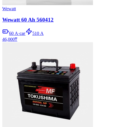
Wewatt
Wewatt 60 Ah 560412
60
А·сағ
510
А
46,000
₸