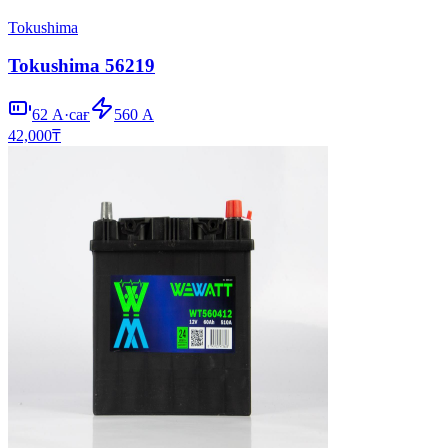
Tokushima
Tokushima 56219
62
А·сағ
560
А
42,000
₸