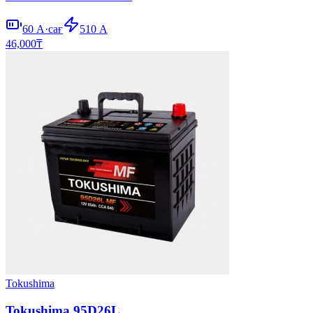
60
А·сағ
510
А
46,000
₸
Tokushima
Tokushima 95D26L