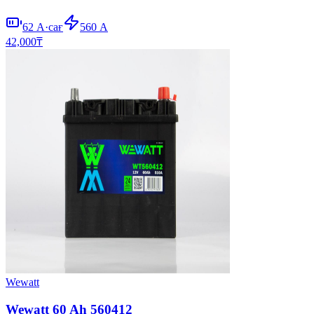
62
А·сағ
560
А
42,000
₸
Wewatt
Wewatt 60 Ah 560412