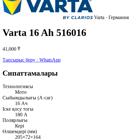
Varta
· Германия
Varta 16 Ah 516016
41,000 ₸
Тапсырыс беру · WhatsApp
Сипаттамалары
Технологиясы
Мото
Сыйымдылығы (А·сағ)
16 Ач
Іске қосу тогы
180 А
Полярлығы
Кері
Өлшемдері (мм)
205×72×164