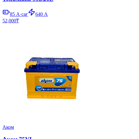
85
А·сағ
640
А
52,000
₸
Аком