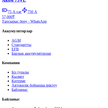
Аком 75VL
75
А·сағ
750
А
57,000
₸
Тапсырыс беру
· WhatsApp
Аккумуляторлар
AGM
Стандартты
EFB
Барлық аккумуляторлар
Компания
Біз туралы
Қызмет
Көтерме
Автокөлік бойынша іріктеу
Байланыс
Байланыс