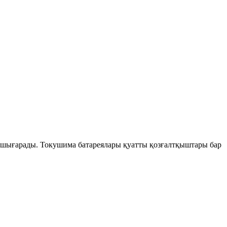
шығарады. Токушима батареялары қуатты қозғалтқыштары бар