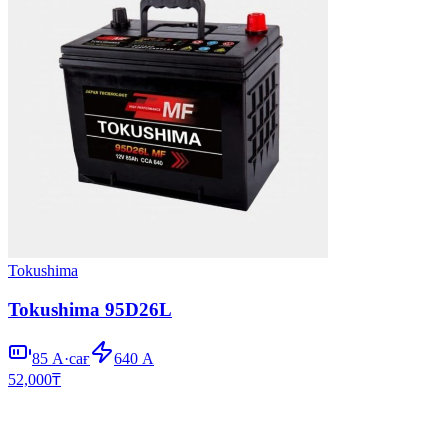
Tokushima
Tokushima 95D26L
85
А·сағ
640
А
52,000
₸