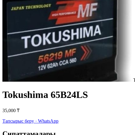
Tokushima 65B24LS
35,000 ₸
Тапсырыс беру · WhatsApp
Сипаттамалары