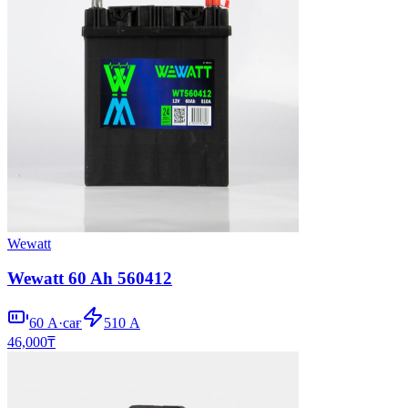
Wewatt
Wewatt 60 Ah 560412
60
А·сағ
510
А
46,000
₸