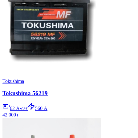
Tokushima
Tokushima 56219
62
А·сағ
560
А
42,000
₸