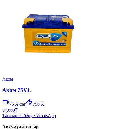
Аком
Аком 75VL
75
А·сағ
750
А
57,000
₸
Тапсырыс беру
· WhatsApp
Аккумуляторлар