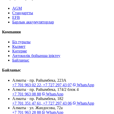
AGM
Стандартты
EFB
Барлық аккумуляторлар
Компания
Біз туралы
Қызмет
Көтерме
Автокөлік бойынша іріктеу
Байланыс
Байланыс
Алматы · пр. Райымбека, 223А
+7 701 963 02 22, +7 727 297 43 07
WhatsApp
Алматы · пр. Райымбека, 174/2 блок 4
+7 701 963 08 88
WhatsApp
Алматы · пр. Райымбека, 182
+7 701 351 47 61, +7 727 297 43 06
WhatsApp
Алматы · ул. Жандосова, 72а
+7 701 963 28 88
WhatsApp