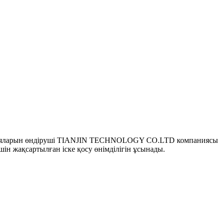
тареяларын өндіруші TIANJIN TECHNOLOGY CO.LTD компаниясы 
ін жақсартылған іске қосу өнімділігін ұсынады.