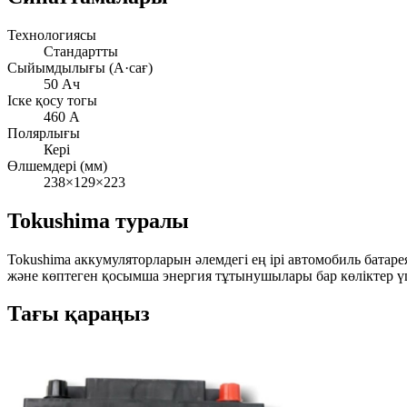
Технологиясы
Стандартты
Сыйымдылығы (А·сағ)
50 Ач
Іске қосу тогы
460 А
Полярлығы
Кері
Өлшемдері (мм)
238×129×223
Tokushima туралы
Tokushima аккумуляторларын әлемдегі ең ірі автомобиль ба
және көптеген қосымша энергия тұтынушылары бар көліктер үш
Тағы қараңыз