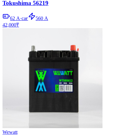
Tokushima 56219
62
А·сағ
560
А
42,000
₸
Wewatt