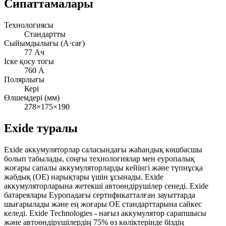
Сипаттамалары
Технологиясы
Стандартты
Сыйымдылығы (А·сағ)
77 Ач
Іске қосу тогы
760 А
Полярлығы
Кері
Өлшемдері (мм)
278×175×190
Exide туралы
Exide аккумуляторлар саласындағы жаһандық көшбасшы
болып табылады, соңғы технологиялар мен еуропалық
жоғары сапалы аккумуляторларды кейінгі және түпнұсқа
жабдық (OE) нарықтары үшін ұсынады. Exide
аккумуляторларына жетекші автоөндірушілер сенеді. Exide
батареялары Еуропадағы сертификатталған зауыттарда
шығарылады және ең жоғары OE стандарттарына сәйкес
келеді. Exide Technologies - нағыз аккумулятор сарапшысы
және автоөндірушілердің 75% өз көліктерінде біздің