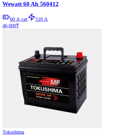
Wewatt 60 Ah 560412
60
А·сағ
510
А
46,000
₸
Tokushima