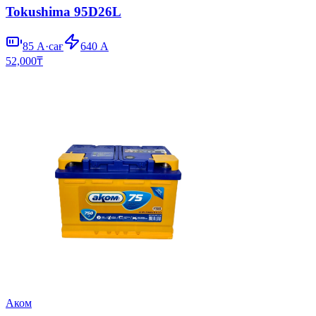
Tokushima 95D26L
85
А·сағ
640
А
52,000
₸
Аком