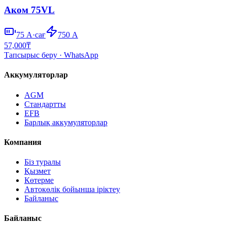
Аком 75VL
75
А·сағ
750
А
57,000
₸
Тапсырыс беру
· WhatsApp
Аккумуляторлар
AGM
Стандартты
EFB
Барлық аккумуляторлар
Компания
Біз туралы
Қызмет
Көтерме
Автокөлік бойынша іріктеу
Байланыс
Байланыс