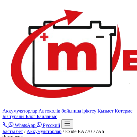
Аккумуляторлар
Автокөлік бойынша іріктеу
Қызмет
Көтерме
Біз туралы
Блог
Байланыс
WhatsApp
Русский
Басты бет
/
Аккумуляторлар
/
Exide EA770 77Ah
Фото жоқ