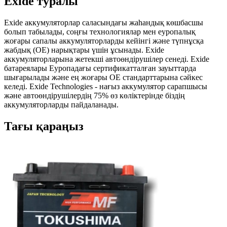
Exide туралы
Exide аккумуляторлар саласындағы жаһандық көшбасшы
болып табылады, соңғы технологиялар мен еуропалық
жоғары сапалы аккумуляторларды кейінгі және түпнұсқа
жабдық (OE) нарықтары үшін ұсынады. Exide
аккумуляторларына жетекші автоөндірушілер сенеді. Exide
батареялары Еуропадағы сертификатталған зауыттарда
шығарылады және ең жоғары OE стандарттарына сәйкес
келеді. Exide Technologies - нағыз аккумулятор сарапшысы
және автоөндірушілердің 75% өз көліктерінде біздің
аккумуляторларды пайдаланады.
Тағы қараңыз