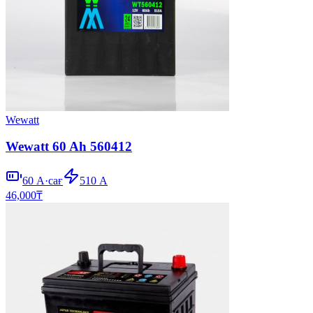
Wewatt
Wewatt 60 Ah 560412
60
А·сағ
510
А
46,000
₸