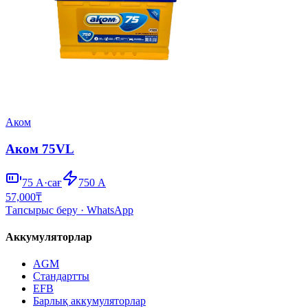
Аком
Аком 75VL
75
А·сағ
750
А
57,000
₸
Тапсырыс беру
· WhatsApp
Аккумуляторлар
AGM
Стандартты
EFB
Барлық аккумуляторлар