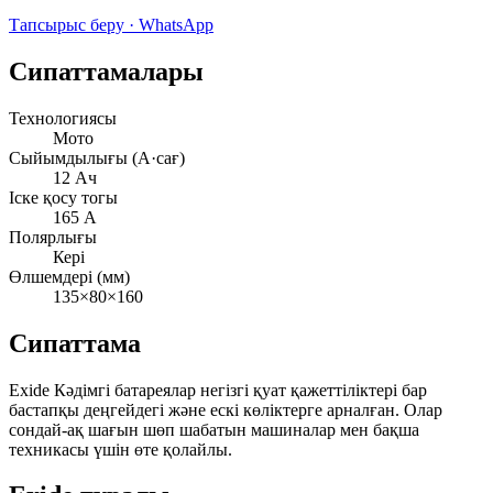
Тапсырыс беру · WhatsApp
Сипаттамалары
Технологиясы
Мото
Сыйымдылығы (А·сағ)
12 Ач
Іске қосу тогы
165 А
Полярлығы
Кері
Өлшемдері (мм)
135×80×160
Сипаттама
Exide Кәдімгі батареялар негізгі қуат қажеттіліктері бар
бастапқы деңгейдегі және ескі көліктерге арналған. Олар
сондай-ақ шағын шөп шабатын машиналар мен бақша
техникасы үшін өте қолайлы.