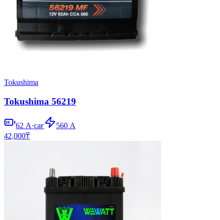
Tokushima
Tokushima 56219
62
А·сағ
560
А
42,000
₸