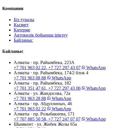
Компания
Біз туралы
Қызмет
Көтерме
Автокөлік бойынша іріктеу
Байланыс
Байланыс
Алматы · пр. Райымбека, 223А
+7 701 963 02 22, +7 727 297 43 07
WhatsApp
Алматы · пр. Райымбека, 174/2 блок 4
+7 701 963 08 88
WhatsApp
Алматы · пр. Райымбека, 182
+7 701 351 47 61, +7 727 297 43 06
WhatsApp
Алматы · ул. Жандосова, 72а
+7 701 963 28 88
WhatsApp
Алматы · пр. Абдуллиных, 46
+7 701 963 02 22
WhatsApp
Алматы · пр. Розыбакиева, 171
+7 707 885 50 58, +7 727 247 07 07
WhatsApp
Шымкент · ул. Жибек Жолы 65а