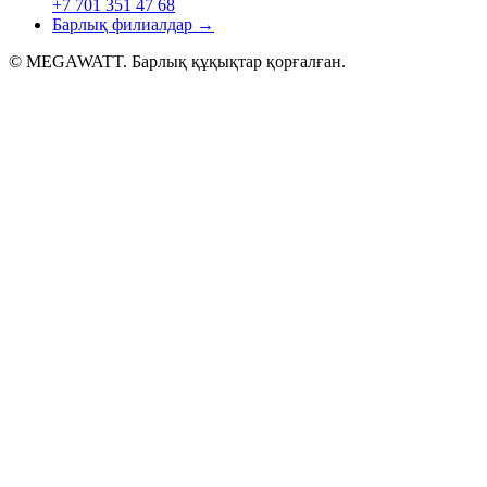
+7 701 351 47 68
Барлық филиалдар
→
© MEGAWATT. Барлық құқықтар қорғалған.