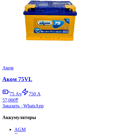
Аком
Аком 75VL
75
Ач
750
А
57,000
₸
Заказать
· WhatsApp
Аккумуляторы
AGM