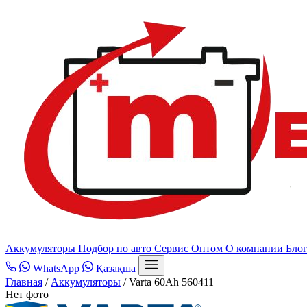
Аккумуляторы
Подбор по авто
Сервис
Оптом
О компании
Бло
WhatsApp
Қазақша
Главная
/
Аккумуляторы
/
Varta 60Ah 560411
Нет фото