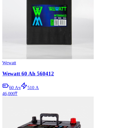
Wewatt
Wewatt 60 Ah 560412
60
Ач
510
А
46,000
₸