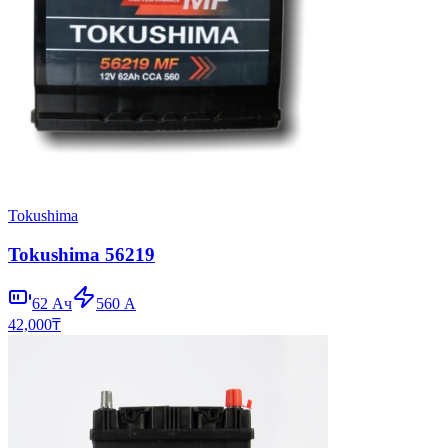
Tokushima
Tokushima 56219
62
Ач
560
А
42,000
₸