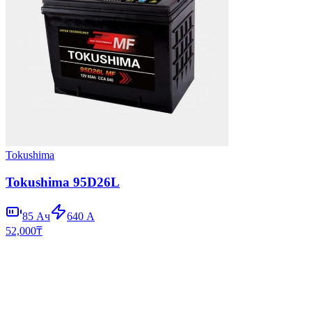
Tokushima
Tokushima 95D26L
85
Ач
640
А
52,000
₸