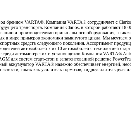
од брендом VARTA®. Компания VARTA® сотрудничает с Clarios
дущего транспорта. Компания Clarios, в которой работают 18 00
нию и производителями оригинального оборудования, а также о
ых в мире примеров экономики замкнутого цикла. Мы мечтаем о
нспортных средств следующего поколения. Ассортимент продук
зводителей автомобилей 7 из 10 автомобилей с технологией с
е среди автомастерских и установщиков Компания VARTA® Auto
AGM для систем старт-стоп и запатентованной решетке PowerF
ьный аккумулятор VARTA® надежно обеспечивает энергией, необ
асности, таких как усилитель тормозов, гидроусилитель руля ил