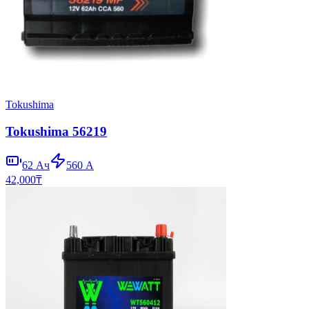
Tokushima
Tokushima 56219
62
Ач
560
А
42,000
₸