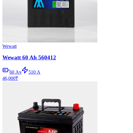
Wewatt
Wewatt 60 Ah 560412
60
Ач
510
А
46,000
₸