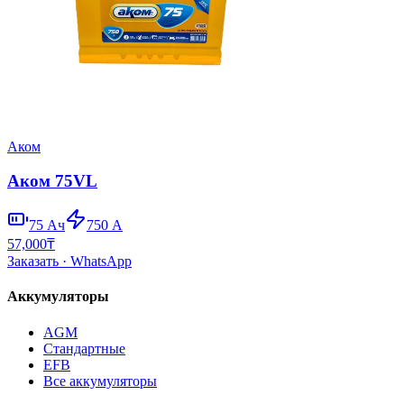
Аком
Аком 75VL
75
Ач
750
А
57,000
₸
Заказать
· WhatsApp
Аккумуляторы
AGM
Стандартные
EFB
Все аккумуляторы