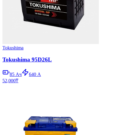
Tokushima
Tokushima 95D26L
85
Ач
640
А
52,000
₸