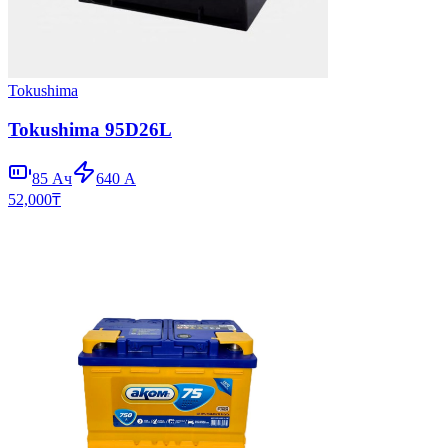
Tokushima
Tokushima 95D26L
85
Ач
640
А
52,000
₸