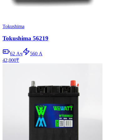
Tokushima
Tokushima 56219
62
Ач
560
А
42,000
₸