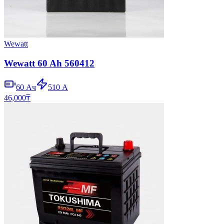
Wewatt
Wewatt 60 Ah 560412
60
Ач
510
А
46,000
₸