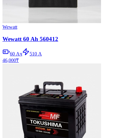
Wewatt
Wewatt 60 Ah 560412
60
Ач
510
А
46,000
₸