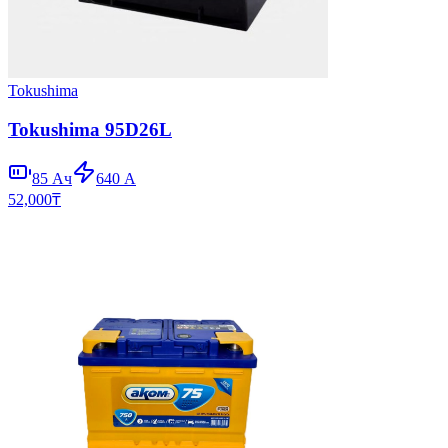
Tokushima
Tokushima 95D26L
85
Ач
640
А
52,000
₸