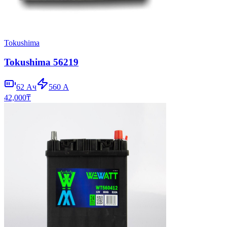
Tokushima
Tokushima 56219
62
Ач
560
А
42,000
₸