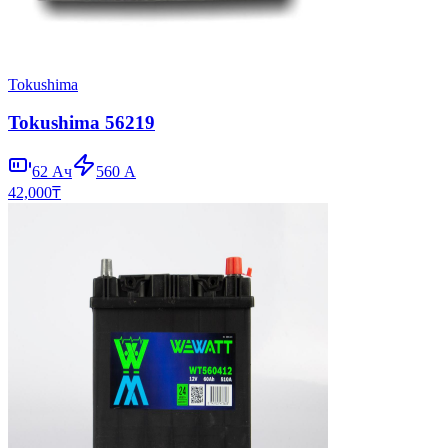
Tokushima
Tokushima 56219
62
Ач
560
А
42,000
₸