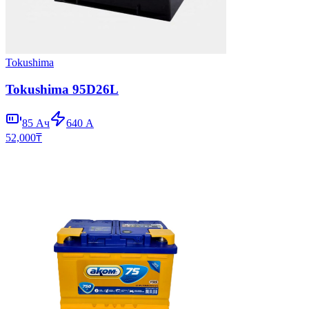
Tokushima
Tokushima 95D26L
85
Ач
640
А
52,000
₸