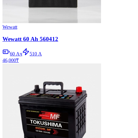
Wewatt
Wewatt 60 Ah 560412
60
Ач
510
А
46,000
₸