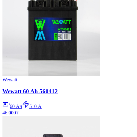
Wewatt
Wewatt 60 Ah 560412
60
Ач
510
А
46,000
₸