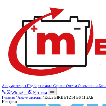
Аккумуляторы
Подбор по авто
Сервис
Оптом
О компании
Бло
WhatsApp
Қазақша
Главная
/
Аккумуляторы
/
Exide BIKE ETZ14-BS 11,2Ah
Нет фото