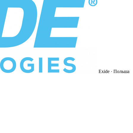
Exide
· Польша