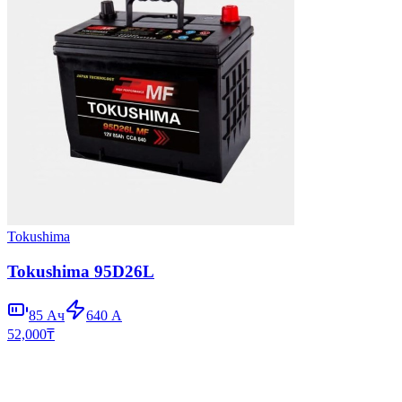
Tokushima
Tokushima 95D26L
85
Ач
640
А
52,000
₸