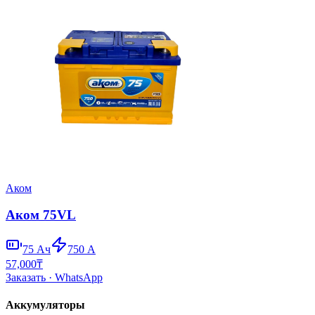
Аком
Аком 75VL
75
Ач
750
А
57,000
₸
Заказать
· WhatsApp
Аккумуляторы