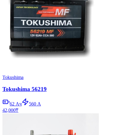
Tokushima
Tokushima 56219
62
Ач
560
А
42,000
₸