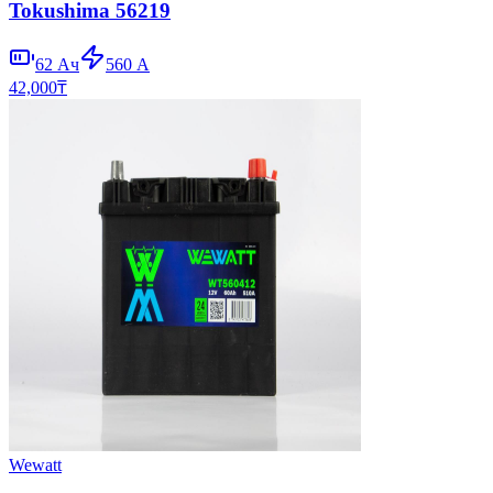
Tokushima 56219
62
Ач
560
А
42,000
₸
Wewatt