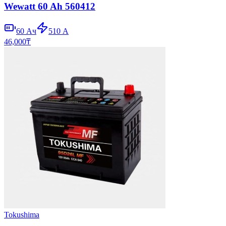
Wewatt 60 Ah 560412
60
Ач
510
А
46,000
₸
Tokushima