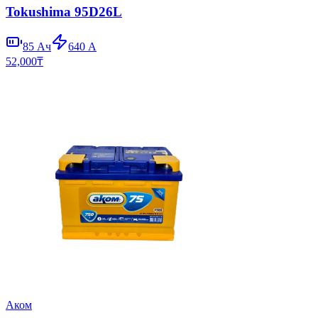
Tokushima 95D26L
85
Ач
640
А
52,000
₸
Аком